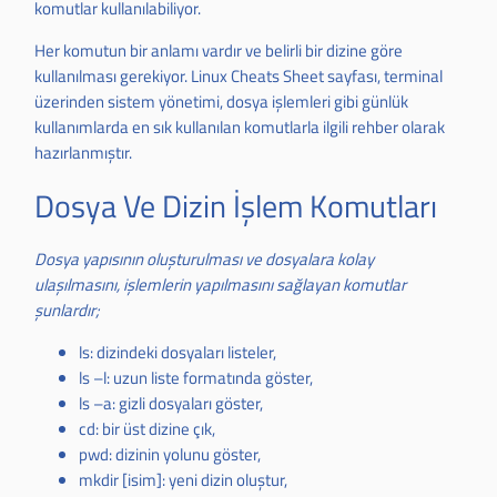
komutlar kullanılabiliyor.
Her komutun bir anlamı vardır ve belirli bir dizine göre
kullanılması gerekiyor. Linux Cheats Sheet sayfası, terminal
üzerinden sistem yönetimi, dosya işlemleri gibi günlük
kullanımlarda en sık kullanılan komutlarla ilgili rehber olarak
hazırlanmıştır.
Dosya Ve Dizin İşlem Komutları
Dosya yapısının oluşturulması ve dosyalara kolay
ulaşılmasını, işlemlerin yapılmasını sağlayan komutlar
şunlardır;
ls: dizindeki dosyaları listeler,
ls –l: uzun liste formatında göster,
ls –a: gizli dosyaları göster,
cd: bir üst dizine çık,
pwd: dizinin yolunu göster,
mkdir [isim]: yeni dizin oluştur,