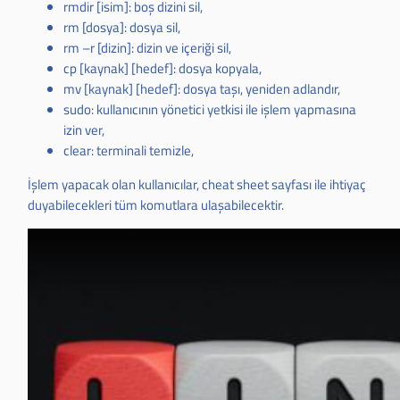
rmdir [isim]: boş dizini sil,
rm [dosya]: dosya sil,
rm –r [dizin]: dizin ve içeriği sil,
cp [kaynak] [hedef]: dosya kopyala,
mv [kaynak] [hedef]: dosya taşı, yeniden adlandır,
sudo: kullanıcının yönetici yetkisi ile işlem yapmasına
izin ver,
clear: terminali temizle,
İşlem yapacak olan kullanıcılar, cheat sheet sayfası ile ihtiyaç
duyabilecekleri tüm komutlara ulaşabilecektir.