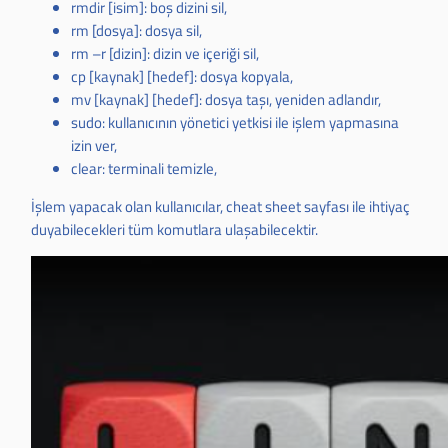
rmdir [isim]: boş dizini sil,
rm [dosya]: dosya sil,
rm –r [dizin]: dizin ve içeriği sil,
cp [kaynak] [hedef]: dosya kopyala,
mv [kaynak] [hedef]: dosya taşı, yeniden adlandır,
sudo: kullanıcının yönetici yetkisi ile işlem yapmasına
izin ver,
clear: terminali temizle,
İşlem yapacak olan kullanıcılar, cheat sheet sayfası ile ihtiyaç
duyabilecekleri tüm komutlara ulaşabilecektir.