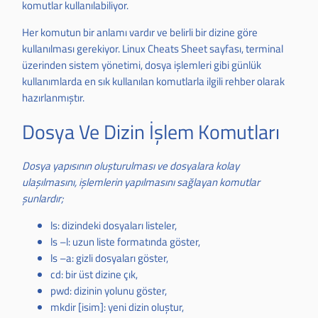
komutlar kullanılabiliyor.
Her komutun bir anlamı vardır ve belirli bir dizine göre
kullanılması gerekiyor. Linux Cheats Sheet sayfası, terminal
üzerinden sistem yönetimi, dosya işlemleri gibi günlük
kullanımlarda en sık kullanılan komutlarla ilgili rehber olarak
hazırlanmıştır.
Dosya Ve Dizin İşlem Komutları
Dosya yapısının oluşturulması ve dosyalara kolay
ulaşılmasını, işlemlerin yapılmasını sağlayan komutlar
şunlardır;
ls: dizindeki dosyaları listeler,
ls –l: uzun liste formatında göster,
ls –a: gizli dosyaları göster,
cd: bir üst dizine çık,
pwd: dizinin yolunu göster,
mkdir [isim]: yeni dizin oluştur,