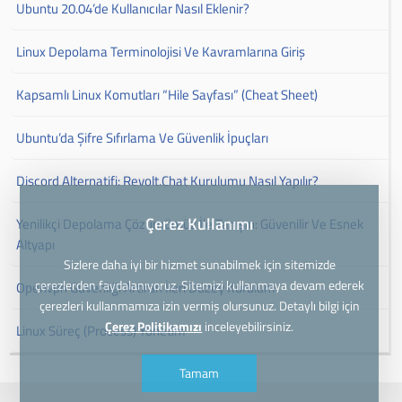
Ubuntu 20.04’de Kullanıcılar Nasıl Eklenir?
Linux Depolama Terminolojisi Ve Kavramlarına Giriş
Kapsamlı Linux Komutları “Hile Sayfası” (Cheat Sheet)
Ubuntu’da Şifre Sıfırlama Ve Güvenlik İpuçları
Discord Alternatifi: Revolt.Chat Kurulumu Nasıl Yapılır?
Çerez Kullanımı
Yenilikçi Depolama Çözümümüz İle Tanışın: Güvenilir Ve Esnek
Altyapı
Sizlere daha iyi bir hizmet sunabilmek için sitemizde
çerezlerden faydalanıyoruz. Sitemizi kullanmaya devam ederek
Openvpn Güvenliği Artıran İleri Düzey Kurulum
çerezleri kullanmamıza izin vermiş olursunuz. Detaylı bilgi için
Çerez Politikamızı
inceleyebilirsiniz.
Linux Süreç (Process) Yönetim
Tamam