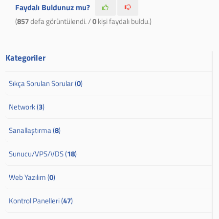
Faydalı Buldunuz mu?
(
857
defa görüntülendi. /
0
kişi faydalı buldu.)
Kategoriler
Sıkça Sorulan Sorular (
0
)
Network (
3
)
Sanallaştırma (
8
)
Sunucu/VPS/VDS (
18
)
Web Yazılım (
0
)
Kontrol Panelleri (
47
)