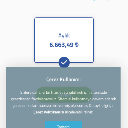
Aylık
6.663,49 ₺
Çerez Kullanımı
Sizlere daha iyi bir hizmet sunabilmek için sitemizde
Devam
çerezlerden faydalanıyoruz. Sitemizi kullanmaya devam ederek
çerezleri kullanmamıza izin vermiş olursunuz. Detaylı bilgi için
Çerez Politikamızı
inceleyebilirsiniz.
Tamam