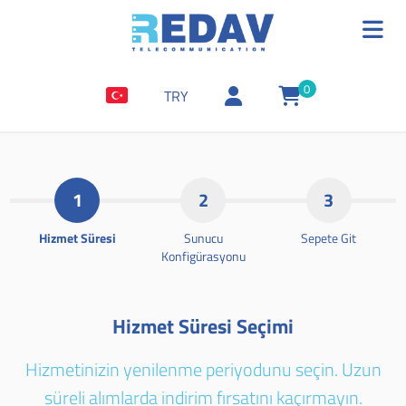
0
TRY
1
2
3
Hizmet Süresi
Sunucu
Sepete Git
Konfigürasyonu
Hizmet Süresi Seçimi
Hizmetinizin yenilenme periyodunu seçin. Uzun
süreli alımlarda indirim fırsatını kaçırmayın.